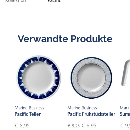
Kollektion
Pacific
Verwandte Produkte
Marine Business
Marine Business
Marin
Pacific Teller
Pacific Frühstücksteller
Summ
€ 8,95
€ 6,95
€ 9,
€ 8,25