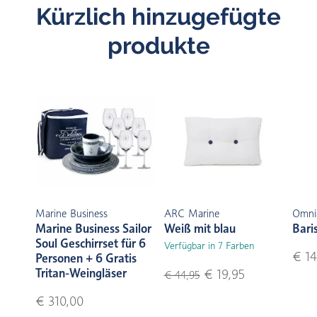
Kürzlich hinzugefügte
produkte
Marine Business
ARC Marine
Omni
Marine Business Sailor
Weiß mit blau
Bari
Soul Geschirrset für 6
Verfügbar in 7 Farben
€ 14
Personen + 6 Gratis
Tritan-Weingläser
€ 19,95
€ 44,95
€ 310,00