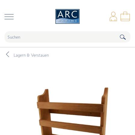
naar hoofdinhoud
Anm
Wa
Lagern & Verstauen