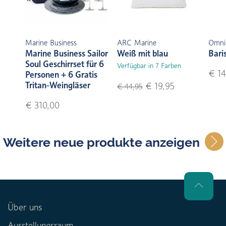
Marine Business
ARC Marine
Omni
Marine Business Sailor
Weiß mit blau
Bari
Soul Geschirrset für 6
Verfügbar in 7 Farben
€ 14
Personen + 6 Gratis
Tritan-Weingläser
€ 19,95
€ 44,95
€ 310,00
Weitere neue produkte anzeigen
Über uns
Ausstellungsraum