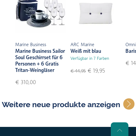
Marine Business
ARC Marine
Omni
Marine Business Sailor
Weiß mit blau
Bari
Soul Geschirrset für 6
Verfügbar in 7 Farben
€ 14
Personen + 6 Gratis
Tritan-Weingläser
€ 19,95
€ 44,95
€ 310,00
Weitere neue produkte anzeigen