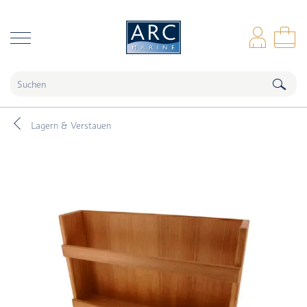
naar hoofdinhoud
Anm
Wa
Lagern & Verstauen