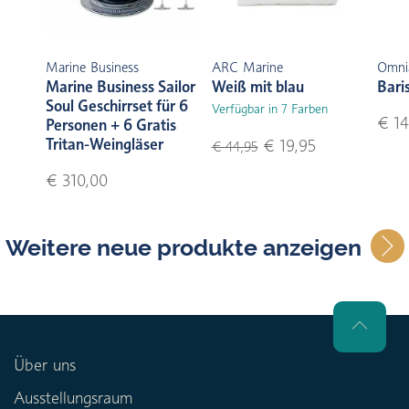
Marine Business
ARC Marine
Omni
Marine Business Sailor
Weiß mit blau
Bari
Soul Geschirrset für 6
Verfügbar in 7 Farben
€ 14
Personen + 6 Gratis
Tritan-Weingläser
€ 19,95
€ 44,95
€ 310,00
Weitere neue produkte anzeigen
Über uns
Ausstellungsraum