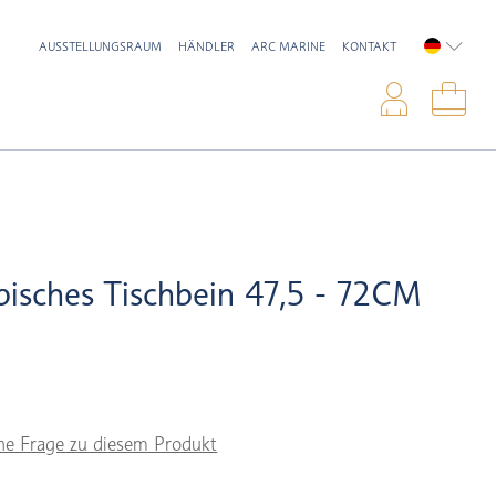
AUSSTELLUNGSRAUM
HÄNDLER
ARC MARINE
KONTAKT
DEUTSC
Anme
War
pisches Tischbein 47,5 - 72CM
ne Frage zu diesem Produkt