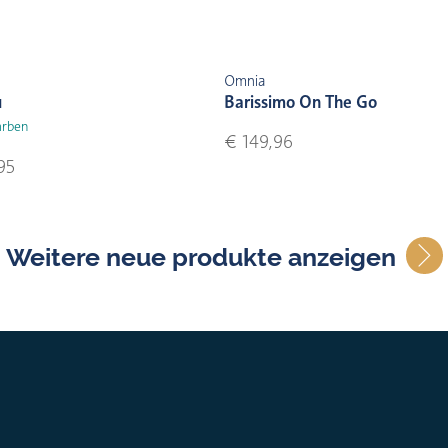
Omnia
u
Barissimo On The Go
arben
€ 149,96
95
Weitere neue produkte anzeigen