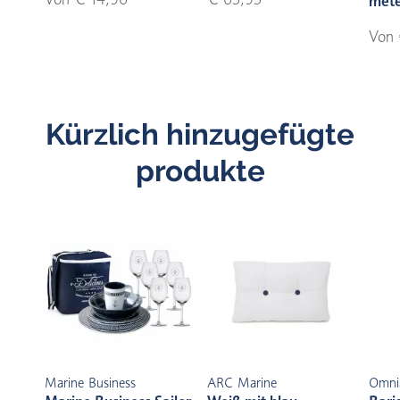
met
Von 
Kürzlich hinzugefügte
produkte
Marine Business
ARC Marine
Omni