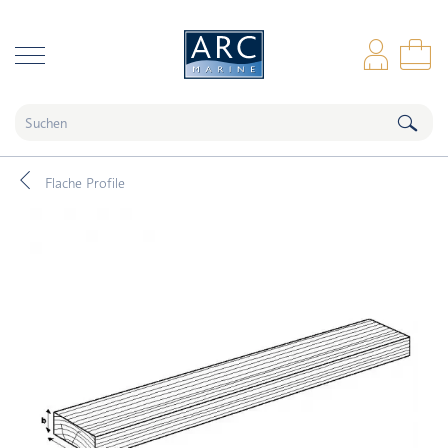
naar hoofdinhoud
Anm
Wa
Flache Profile