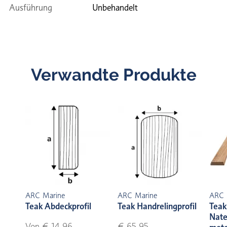
Ausführung
Unbehandelt
Verwandte Produkte
ARC Marine
ARC Marine
ARC 
Teak Abdeckprofil
Teak Handrelingprofil
Teak
Nate
Von € 14,96
€ 65,95