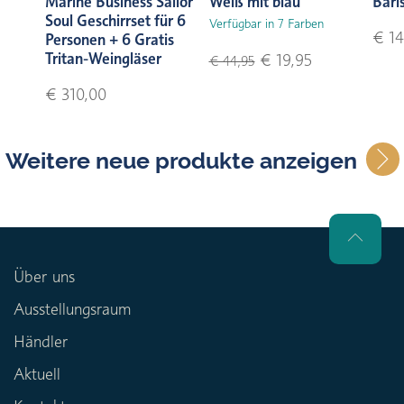
Marine Business Sailor
Weiß mit blau
Bari
Soul Geschirrset für 6
Verfügbar in 7 Farben
€ 14
Personen + 6 Gratis
Tritan-Weingläser
€ 19,95
€ 44,95
€ 310,00
Weitere neue produkte anzeigen
Über uns
Ausstellungsraum
Händler
Aktuell