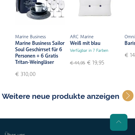
Marine Business
ARC Marine
Omni
Marine Business Sailor
Weiß mit blau
Bari
Soul Geschirrset für 6
Verfügbar in 7 Farben
€ 14
Personen + 6 Gratis
Tritan-Weingläser
€ 19,95
€ 44,95
€ 310,00
Weitere neue produkte anzeigen
Über uns