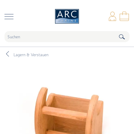
naar hoofdinhoud
Anm
Wa
Lagern & Verstauen