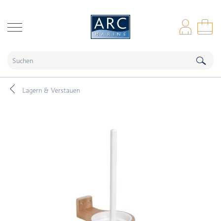
naar hoofdinhoud
Anm
Wa
Lagern & Verstauen