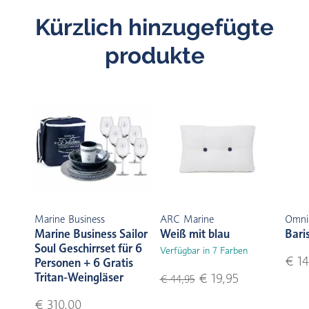
Kürzlich hinzugefügte
produkte
Marine Business
ARC Marine
Omni
Marine Business Sailor
Weiß mit blau
Bari
Soul Geschirrset für 6
Verfügbar in 7 Farben
€ 14
Personen + 6 Gratis
Tritan-Weingläser
€ 19,95
€ 44,95
€ 310,00