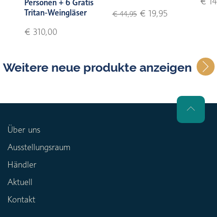
€ 14
Personen + 6 Gratis
Tritan-Weingläser
€ 19,95
€ 44,95
€ 310,00
Weitere neue produkte anzeigen
Über uns
Ausstellungsraum
Händler
Aktuell
Kontakt