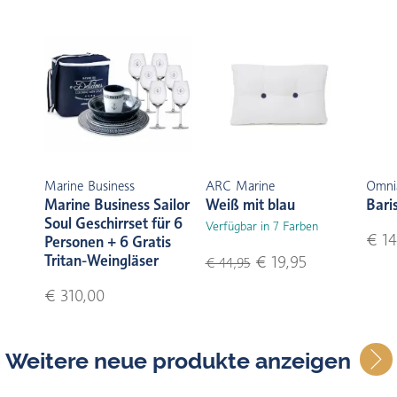
Marine Business
ARC Marine
Omni
Marine Business Sailor
Weiß mit blau
Bari
Soul Geschirrset für 6
Verfügbar in 7 Farben
€ 14
Personen + 6 Gratis
Tritan-Weingläser
€ 19,95
€ 44,95
€ 310,00
Weitere neue produkte anzeigen