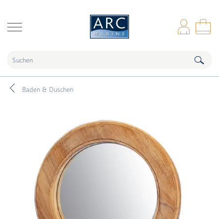
naar hoofdinhoud
Anm
Wa
Baden & Duschen