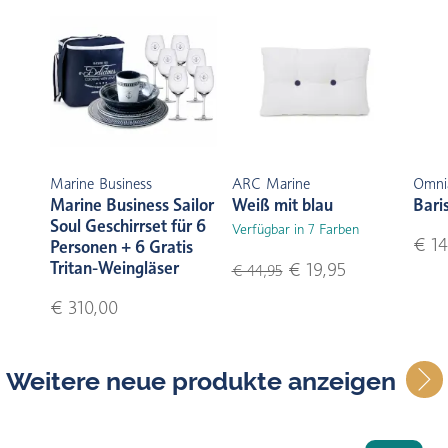
Marine Business
ARC Marine
Omni
Marine Business Sailor
Weiß mit blau
Bari
Soul Geschirrset für 6
Verfügbar in 7 Farben
€ 14
Personen + 6 Gratis
Tritan-Weingläser
€ 19,95
€ 44,95
€ 310,00
Weitere neue produkte anzeigen