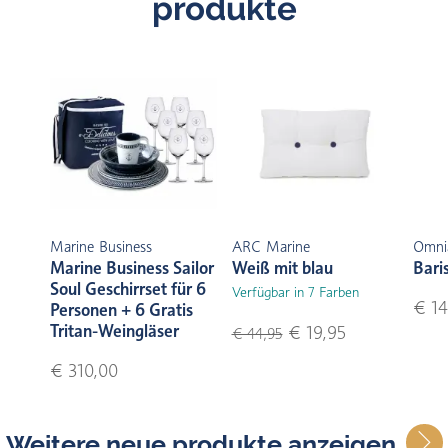
produkte
Marine Business
ARC Marine
Omni
Marine Business Sailor
Weiß mit blau
Bari
Soul Geschirrset für 6
Verfügbar in 7 Farben
€ 14
Personen + 6 Gratis
Tritan-Weingläser
€ 19,95
€ 44,95
€ 310,00
Weitere neue produkte anzeigen