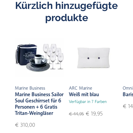
Kürzlich hinzugefügte
produkte
Marine Business
ARC Marine
Omni
Marine Business Sailor
Weiß mit blau
Bari
Soul Geschirrset für 6
Verfügbar in 7 Farben
€ 14
Personen + 6 Gratis
Tritan-Weingläser
€ 19,95
€ 44,95
€ 310,00