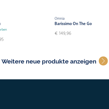
Omnia
u
Barissimo On The Go
arben
€ 149,96
95
Weitere neue produkte anzeigen