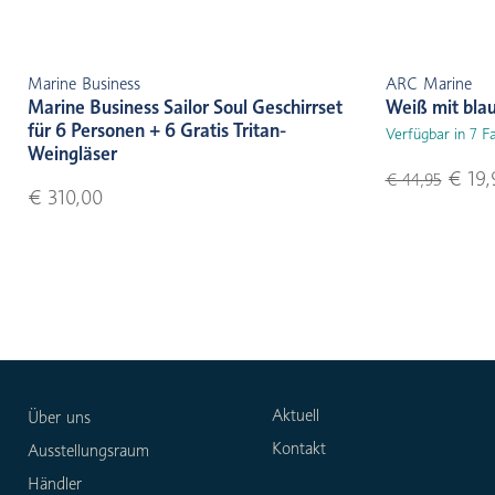
Marine Business
ARC Marine
Marine Business Sailor Soul Geschirrset
Weiß mit bla
für 6 Personen + 6 Gratis Tritan-
Verfügbar in 7 F
Weingläser
€ 19,
€ 44,95
€ 310,00
Aktuell
Über uns
Kontakt
Ausstellungsraum
Händler