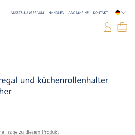
AUSSTELLUNGSRAUM
HÄNDLER
ARC MARINE
KONTAKT
DEUTSC
Anme
War
regal und küchenrollenhalter
cher
ne Frage zu diesem Produkt