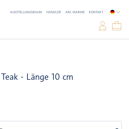
AUSSTELLUNGSRAUM
HÄNDLER
ARC MARINE
KONTAKT
DEUTSC
Anme
War
 Teak - Länge 10 cm