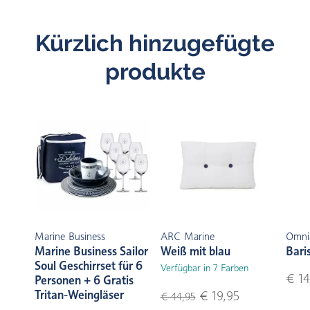
Kürzlich hinzugefügte
produkte
Marine Business
ARC Marine
Omni
Marine Business Sailor
Weiß mit blau
Bari
Soul Geschirrset für 6
Verfügbar in 7 Farben
€ 14
Personen + 6 Gratis
Tritan-Weingläser
€ 19,95
€ 44,95