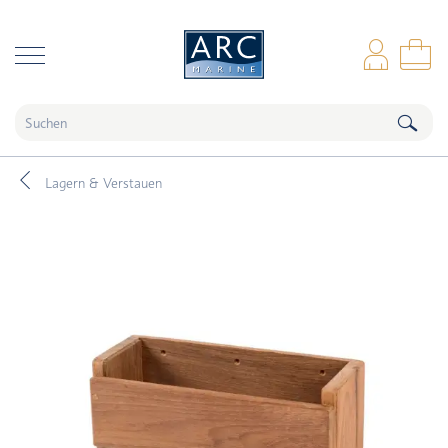
naar hoofdinhoud
Anm
Wa
Lagern & Verstauen