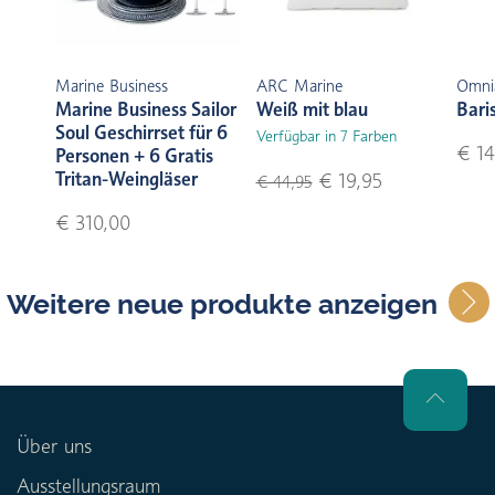
Marine Business
ARC Marine
Omni
Marine Business Sailor
Weiß mit blau
Bari
Soul Geschirrset für 6
Verfügbar in 7 Farben
€ 14
Personen + 6 Gratis
Tritan-Weingläser
€ 19,95
€ 44,95
€ 310,00
Weitere neue produkte anzeigen
Über uns
Ausstellungsraum