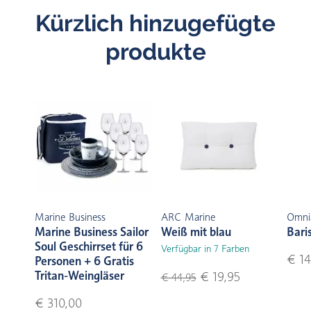
Kürzlich hinzugefügte
produkte
Marine Business
ARC Marine
Omni
Marine Business Sailor
Weiß mit blau
Bari
Soul Geschirrset für 6
Verfügbar in 7 Farben
€ 14
Personen + 6 Gratis
Tritan-Weingläser
€ 19,95
€ 44,95
€ 310,00