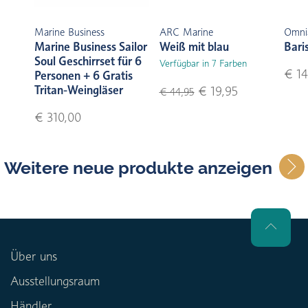
Marine Business
ARC Marine
Omni
Marine Business Sailor
Weiß mit blau
Bari
Soul Geschirrset für 6
Verfügbar in 7 Farben
€ 14
Personen + 6 Gratis
Tritan-Weingläser
€ 19,95
€ 44,95
€ 310,00
Weitere neue produkte anzeigen
Über uns
Ausstellungsraum
Händler