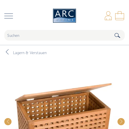
naar hoofdinhoud
Anm
Wa
Lagern & Verstauen