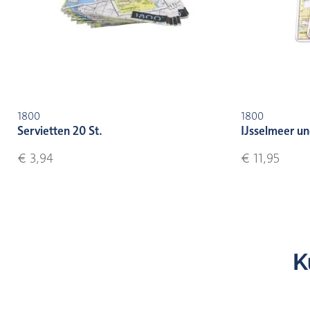
1800
1800
Servietten 20 St.
IJsselmeer u
€ 3,94
€ 11,95
K