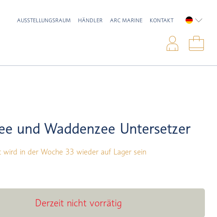
AUSSTELLUNGSRAUM
HÄNDLER
ARC MARINE
KONTAKT
DEUTSC
Anme
War
ee und Waddenzee Untersetzer
 wird in der Woche 33 wieder auf Lager sein
Derzeit nicht vorrätig