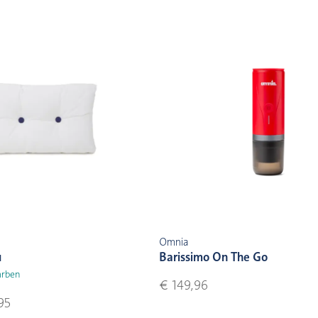
Omnia
u
Barissimo On The Go
arben
€ 149,96
95